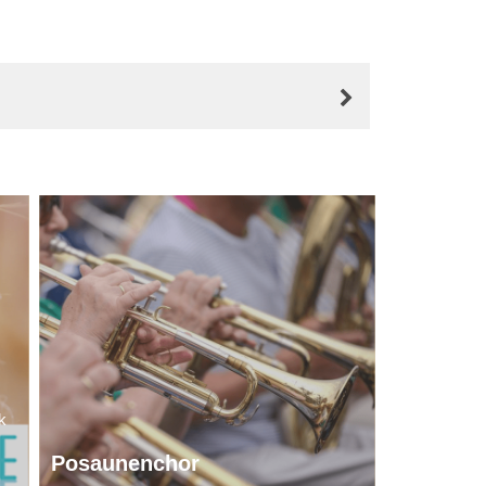
k
Posaunenchor