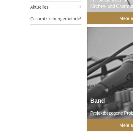
Kirchen- und Chormu
Aktuelles
Gesamtkirchengemeinde
Mehr e
Band
Projektbezogene Pro
Mehr e