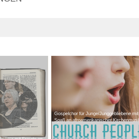
Gospelchor für Junge/Junggebliebene mit
Spaß an afroamerikanischer Kirchenmusi
Sänger mit Freude an